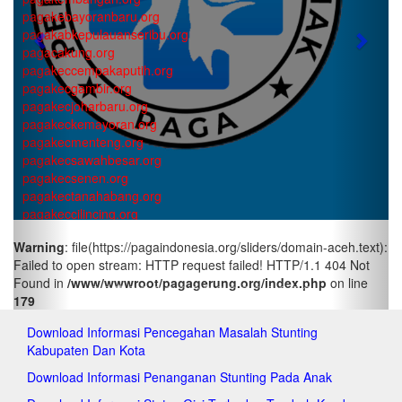
pagakebayoranbaru.org
pagakabkepulauanseribu.org
Previous
Next
pagacakung.org
pagakeccempakaputih.org
pagakecgambir.org
pagakecjoharbaru.org
pagakeckemayoran.org
pagakecmenteng.org
pagakecsawahbesar.org
pagakecsenen.org
pagakectanahabang.org
pagakeccilincing.org
pagakeckelapagading.org
Warning
: file(https://pagaindonesia.org/sliders/domain-aceh.text):
pagakeckoja.org
Failed to open stream: HTTP request failed! HTTP/1.1 404 Not
pagakecpademangan.org
Found in
/www/wwwroot/pagagerung.org/index.php
on line
pagakecpenjaringan.org
179
pagakectanjungpriok.org
pagakeccakung.org
Download Informasi Pencegahan Masalah Stunting
pagakeccipayung.org
Kabupaten Dan Kota
pagakecciracas.org
pagakecdurensawit.org
Download Informasi Penanganan Stunting Pada Anak
pagakecjatinegara.org