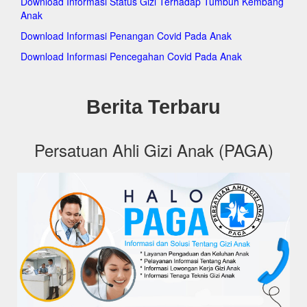
Download Informasi Status Gizi Terhadap Tumbuh Kembang
pagakeckramatjati.org
Anak
pagakecmakasar.org
pagakecmatraman.org
Download Informasi Penangan Covid Pada Anak
pagakecpasarrebo.org
Download Informasi Pencegahan Covid Pada Anak
pagakecpulogadung.org
pagakeccilandak.org
pagakeckepulauanseribuselatan.org
pagakeckepulauanseribuutara.org
Berita Terbaru
pagakeckembangan.org
pagakecpalmerah.org
pagakeckalideres.org
Persatuan Ahli Gizi Anak (PAGA)
pagakeckebonjeruk.org
pagakectambora.org
pagakectamansari.org
pagakecgrogolpetamburan.org
pagakeccengkareng.org
pagakectebet.org
pagakecsetiabudi.org
pagakecpesanggrahan.org
pagakecpasarminggu.org
pagakecpancoran.org
pagakecmampangprapatan.org