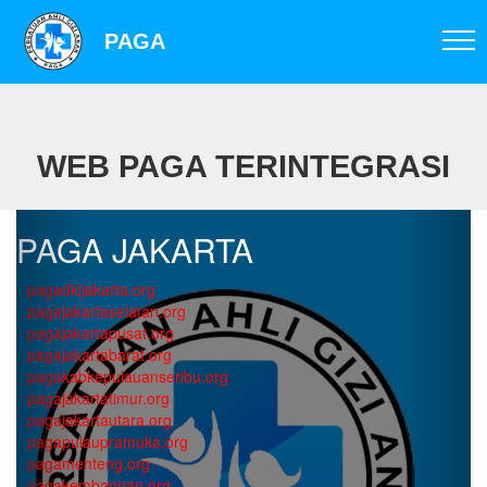
PAGA
WEB PAGA TERINTEGRASI
PAGA JAKARTA
pagadkijakarta.org
pagajakartaselatan.org
pagajakartapusat.org
pagajakartabarat.org
pagakabkepulauanseribu.org
pagajakartatimur.org
pagajakartautara.org
pagapulaupramuka.org
pagamenteng.org
pagakembangan.org